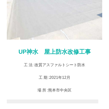
UP神水 屋上防水改修工事
工 法 :改質アスファルトシート防水
工 期 :2021年12月
場 所 :熊本市中央区