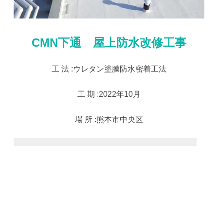
CMN下通 屋上防水改修工事
工 法 :ウレタン塗膜防水密着工法
工 期 :2022年10月
場 所 :熊本市中央区