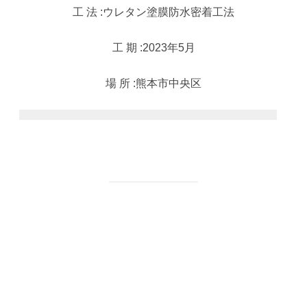
工 法 :ウレタン塗膜防水密着工法
工 期 :2023年5月
場 所 :熊本市中央区