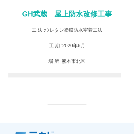
GH武蔵 屋上防水改修工事
工 法 :ウレタン塗膜防水密着工法
工 期 :2020年6月
場 所 :熊本市北区