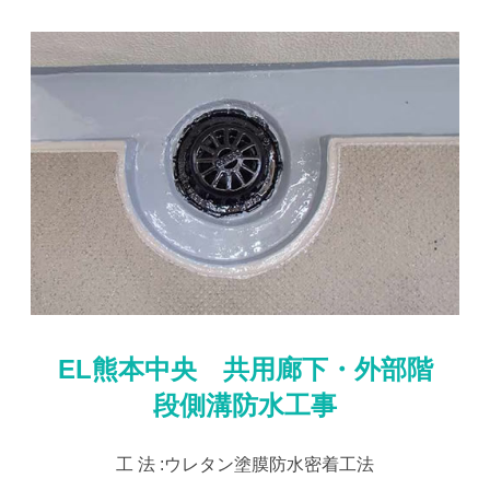
EL熊本中央 共用廊下・外部階
段側溝防水工事
工 法 :ウレタン塗膜防水密着工法