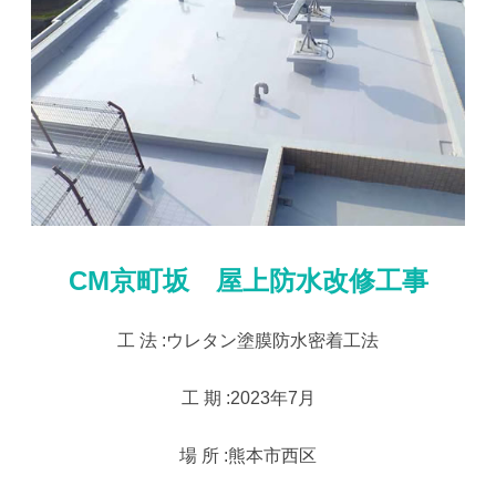
CM京町坂 屋上防水改修工事
工 法 :ウレタン塗膜防水密着工法
工 期 :2023年7月
場 所 :熊本市西区