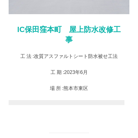
IC保田窪本町 屋上防水改修工
事
工 法 :改質アスファルトシート防水被せ工法
工 期 :2023年6月
場 所 :熊本市東区