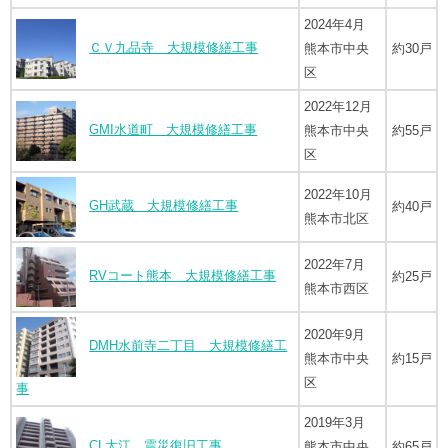
2024年4月
ＣＶ九品寺 大規模修繕工事
熊本市中央
約30戸
区
2022年12月
GMI水道町 大規模修繕工事
熊本市中央
約55戸
区
2022年10月
GH武蔵 大規模修繕工事
約40戸
熊本市北区
2022年7月
RVコート熊本 大規模修繕工事
約25戸
熊本市西区
2020年9月
DMH水前寺二丁目 大規模修繕工
熊本市中央
約15戸
区
事
2019年3月
CL大江 震災復旧工事
熊本市中央
約65戸