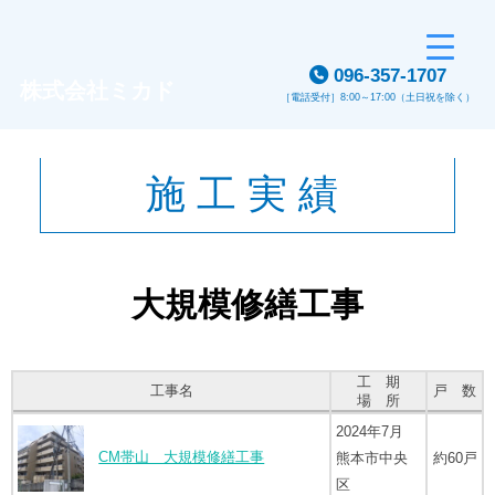
Skip
to
096-357-1707
content
株式会社ミカド
［電話受付］8:00～17:00（土日祝を除く）
施工実績
大規模修繕工事
工 期
工事名
戸 数
場 所
2024年7月
CM帯山 大規模修繕工事
熊本市中央
約60戸
区