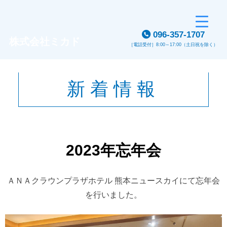
Skip
to
096-357-1707
content
株式会社ミカド
［電話受付］8:00～17:00（土日祝を除く）
新着情報
2023年忘年会
ＡＮＡクラウンプラザホテル 熊本ニュースカイにて忘年会
を行いました。